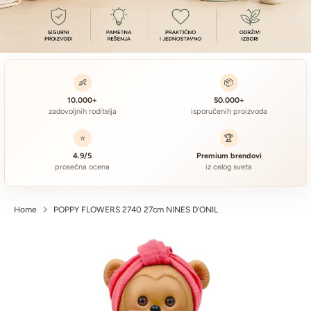
👶
📦
10.000+
50.000+
zadovoljnih roditelja
isporučenih proizvoda
⭐
🏆
4.9/5
Premium brendovi
prosečna ocena
iz celog sveta
Home
POPPY FLOWERS 2740 27cm NINES D'ONIL