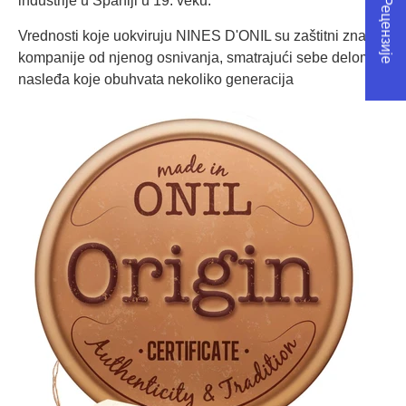
★ Рецензије
industrije u Španiji u 19. veku.
Vrednosti koje uokviruju NINES D'ONIL su zaštitni znak
kompanije od njenog osnivanja, smatrajući sebe delom
nasleđa koje obuhvata nekoliko generacija