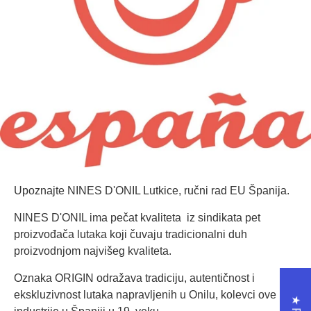
Upoznajte NINES D'ONIL Lutkice, ručni rad EU Španija.
NINES D'ONIL ima pečat kvaliteta iz sindikata pet
proizvođača lutaka koji čuvaju tradicionalni duh
proizvodnjom najvišeg kvaliteta.
Oznaka ORIGIN odražava tradiciju, autentičnost i
ekskluzivnost lutaka napravljenih u Onilu, kolevci ove