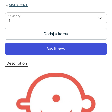
by
NINES D'ONIL
Quantity
1
Dodaj u korpu
Buy it now
Description