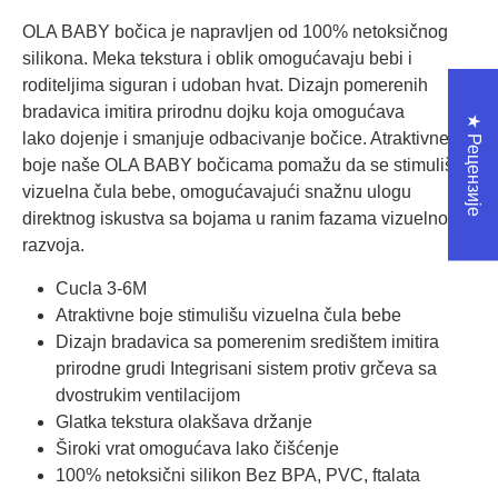
OLA BABY bočica je napravljen od 100% netoksičnog
silikona. Meka tekstura i oblik omogućavaju bebi i
roditeljima siguran i udoban hvat. Dizajn pomerenih
bradavica imitira prirodnu dojku koja omogućava
★ Рецензије
lako dojenje i smanjuje odbacivanje bočice. Atraktivne
boje naše OLA BABY bočicama pomažu da se stimulišu
vizuelna čula bebe, omogućavajući snažnu ulogu
direktnog iskustva sa bojama u ranim fazama vizuelnog
razvoja.
Cucla 3-6M
Atraktivne boje stimulišu vizuelna čula bebe
Dizajn bradavica sa pomerenim središtem imitira
prirodne grudi Integrisani sistem protiv grčeva sa
dvostrukim ventilacijom
Glatka tekstura olakšava držanje
Široki vrat omogućava lako čišćenje
100% netoksični silikon Bez BPA, PVC, ftalata