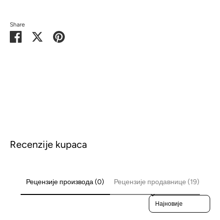
Share
Share
Share
Pin
on
on
it
Facebook
Twitter
Recenzije kupaca
Рецензије производа (0)
Рецензије продавнице (19)
Sort reviews by