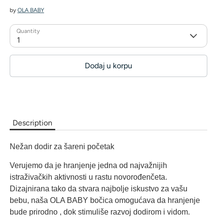
by
OLA BABY
Quantity
1
Dodaj u korpu
Description
Nežan dodir za šareni početak
Verujemo da je hranjenje jedna od najvažnijih
istraživačkih aktivnosti u rastu novorođenčeta.
Dizajnirana tako da stvara najbolje iskustvo za vašu
bebu, naša OLA BABY bočica omogućava da hranjenje
bude prirodno , dok stimuliše razvoj dodirom i vidom.