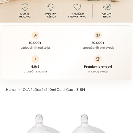
👶
📦
10.000+
50.000+
zadovoljnih roditelja
isporučenih proizvoda
⭐
🏆
4.9/5
Premium brendovi
prosečna ocena
iz celog sveta
Home
OLA flašica 2x240ml Coral Cucla 3-6M