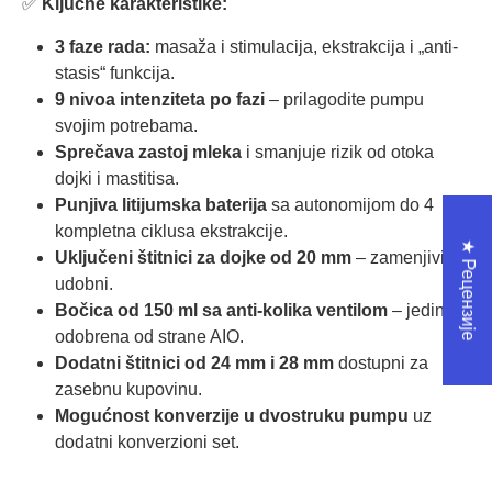
✅
Ključne karakteristike:
3 faze rada:
masaža i stimulacija, ekstrakcija i „anti-
stasis“ funkcija.
9 nivoa intenziteta po fazi
– prilagodite pumpu
svojim potrebama.
Sprečava zastoj mleka
i smanjuje rizik od otoka
dojki i mastitisa.
Punjiva litijumska baterija
sa autonomijom do 4
kompletna ciklusa ekstrakcije.
★ Рецензије
Uključeni štitnici za dojke od 20 mm
– zamenjivi i
udobni.
Bočica od 150 ml sa anti-kolika ventilom
– jedina
odobrena od strane AIO.
Dodatni štitnici od 24 mm i 28 mm
dostupni za
zasebnu kupovinu.
Mogućnost konverzije u dvostruku pumpu
uz
dodatni konverzioni set.