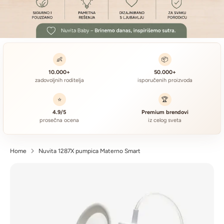
👶
📦
10.000+
50.000+
zadovoljnih roditelja
isporučenih proizvoda
⭐
🏆
4.9/5
Premium brendovi
prosečna ocena
iz celog sveta
Home
Nuvita 1287X pumpica Materno Smart