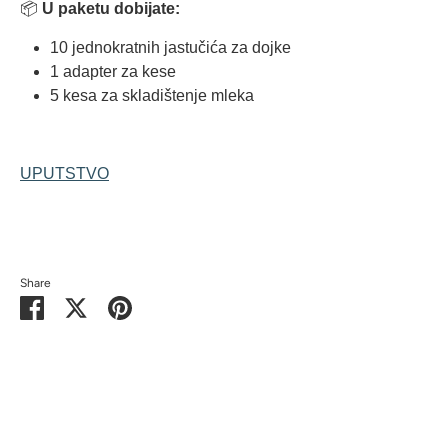
📦
U paketu dobijate:
10 jednokratnih jastučića za dojke
1 adapter za kese
5 kesa za skladištenje mleka
UPUTSTVO
Share
Share
Share
Pin
on
on
it
Facebook
Twitter