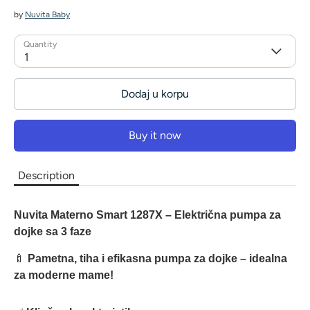
by
Nuvita Baby
Quantity
1
Dodaj u korpu
Buy it now
Description
Nuvita Materno Smart 1287X – Električna pumpa za
dojke sa 3 faze
🍼
Pametna, tiha i efikasna pumpa za dojke – idealna
za moderne mame!