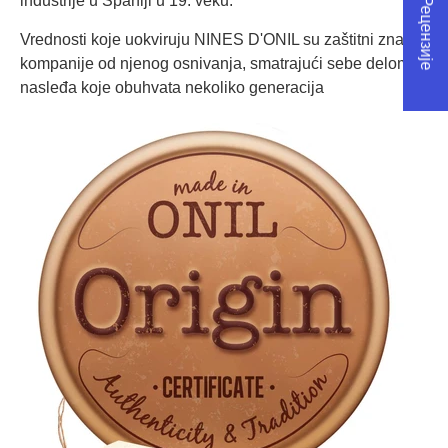
★ Рецензије
industrije u Španiji u 19. veku.
Vrednosti koje uokviruju NINES D'ONIL su zaštitni znak
kompanije od njenog osnivanja, smatrajući sebe delom
nasleđa koje obuhvata nekoliko generacija