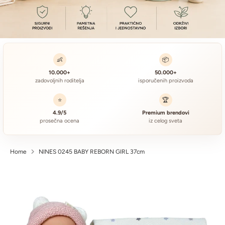
👶
📦
10.000+
50.000+
zadovoljnih roditelja
isporučenih proizvoda
⭐
🏆
4.9/5
Premium brendovi
prosečna ocena
iz celog sveta
Home
NINES 0245 BABY REBORN GIRL 37cm