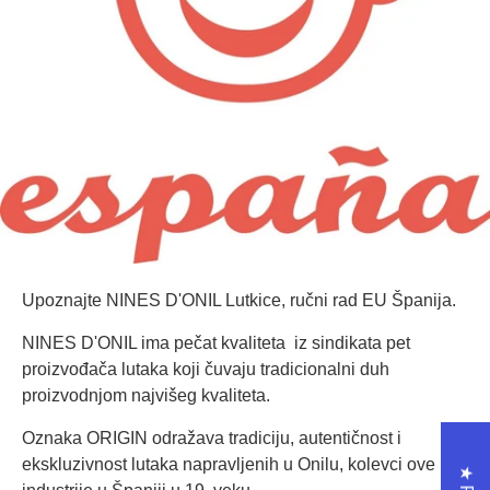
Upoznajte NINES D'ONIL Lutkice, ručni rad EU Španija.
NINES D'ONIL ima pečat kvaliteta iz sindikata pet
proizvođača lutaka koji čuvaju tradicionalni duh
proizvodnjom najvišeg kvaliteta.
Oznaka ORIGIN odražava tradiciju, autentičnost i
ekskluzivnost lutaka napravljenih u Onilu, kolevci ove