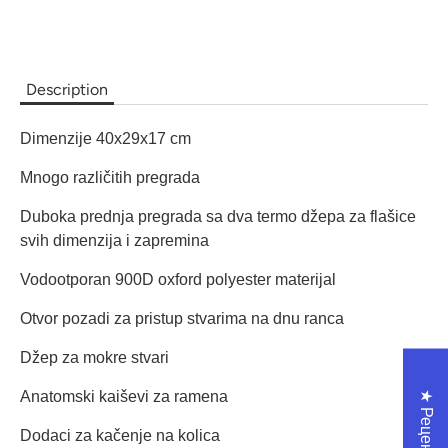
Description
Dimenzije 40x29x17 cm
Mnogo različitih pregrada
Duboka prednja pregrada sa dva termo džepa za flašice
svih dimenzija i zapremina
Vodootporan 900D oxford polyester materijal
Otvor pozadi za pristup stvarima na dnu ranca
Džep za mokre stvari
★ Рецензије
Anatomski kaiševi za ramena
Dodaci za kačenje na kolica