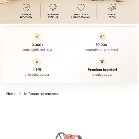
👶
📦
10.000+
50.000+
zadovoljnih roditelja
isporučenih proizvoda
⭐
🏆
4.9/5
Premium brendovi
prosečna ocena
iz celog sveta
Home
Ivi Ranac narandzasti