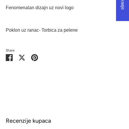
Fenomenalan dizajn uz novi logo
Poklon uz ranac- Torbica za pelene
Share
Share
Share
Pin
on
on
it
Facebook
Twitter
Recenzije kupaca