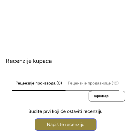
on
on
it
Facebook
Twitter
Recenzije kupaca
Рецензије производа (0)
Рецензије продавнице (19)
Sort reviews by
Budite prvi koji će ostaviti recenziju
Napišite recenziju