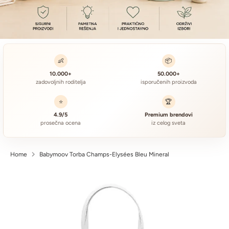
👶
📦
10.000+
50.000+
zadovoljnih roditelja
isporučenih proizvoda
⭐
🏆
4.9/5
Premium brendovi
prosečna ocena
iz celog sveta
Home
Babymoov Torba Champs-Elysées Bleu Mineral