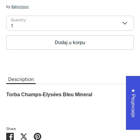
by
Babymoov
Quantity
1
Dodaj u korpu
Description
★ Рецензије
Torba Champs-Elysées Bleu Mineral
Share
Share
Share
Pin