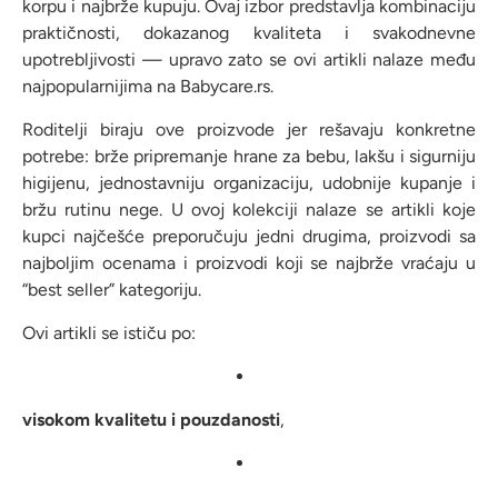
korpu i najbrže kupuju. Ovaj izbor predstavlja kombinaciju
praktičnosti, dokazanog kvaliteta i svakodnevne
upotrebljivosti — upravo zato se ovi artikli nalaze među
najpopularnijima na Babycare.rs.
Roditelji biraju ove proizvode jer rešavaju konkretne
potrebe: brže pripremanje hrane za bebu, lakšu i sigurniju
higijenu, jednostavniju organizaciju, udobnije kupanje i
bržu rutinu nege. U ovoj kolekciji nalaze se artikli koje
kupci najčešće preporučuju jedni drugima, proizvodi sa
najboljim ocenama i proizvodi koji se najbrže vraćaju u
“best seller” kategoriju.
Ovi artikli se ističu po:
visokom kvalitetu i pouzdanosti
,