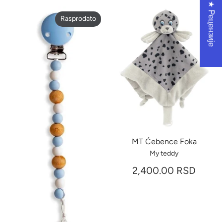
★ Рецензије
Rasprodato
MT Ćebence Foka
My teddy
2,400.00 RSD