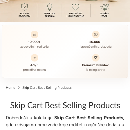
👶
📦
10.000+
50.000+
zadovoljnih roditelja
isporučenih proizvoda
⭐
🏆
4.9/5
Premium brendovi
prosečna ocena
iz celog sveta
Home
Skip Cart Best Selling Products
Skip Cart Best Selling Products
Dobrodošli u kolekciju
Skip Cart Best Selling Products
,
gde izdvajamo proizvode koje roditelji najčešće dodaju u