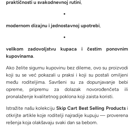
praktičnosti u svakodnevnoj rutini
,
modernom dizajnu i jednostavnoj upotrebi
,
velikom zadovoljstvu kupaca i čestim ponovnim
kupovinama
.
Ako želite sigurnu kupovinu bez dileme, ovo su proizvodi
koji su se već pokazali u praksi i koji su postali omiljeni
među roditeljima. Savršeni su za dopunjavanje bebi
opreme, pripremu za dolazak novorođenčeta ili
pronalaženje kvalitetnog poklona koji zaista koristi.
Istražite našu kolekciju
Skip Cart Best Selling Products
i
otkrijte artikle koje roditelji najradije kupuju — proverena
rešenja koja olakšavaju svaki dan sa bebom.