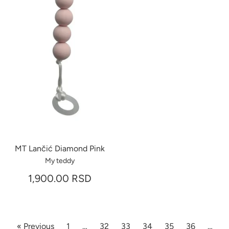
MT Lančić Diamond Pink
My teddy
1,900.00 RSD
« Previous
1
…
32
33
34
35
36
…