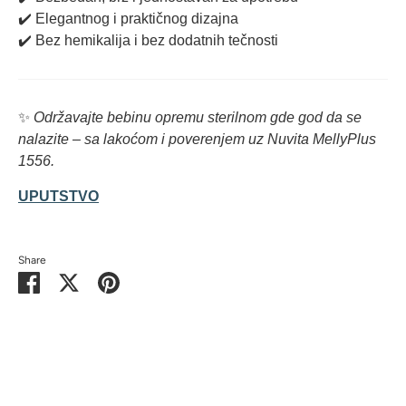
✔️ Elegantnog i praktičnog dizajna
✔️ Bez hemikalija i bez dodatnih tečnosti
✨
Održavajte bebinu opremu sterilnom gde god da se
nalazite – sa lakoćom i poverenjem uz Nuvita MellyPlus
1556.
UPUTSTVO
Share
Share
Share
Pin
on
on
it
Facebook
Twitter