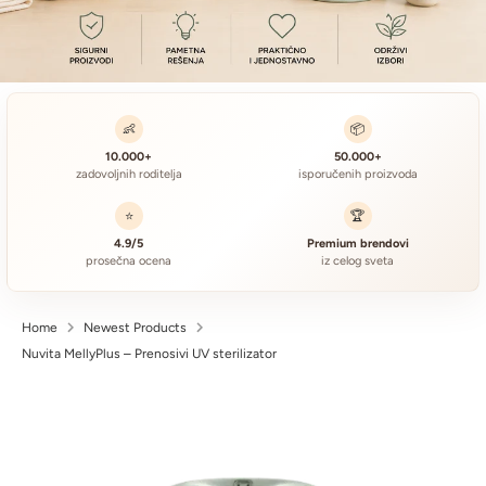
👶
📦
10.000+
50.000+
zadovoljnih roditelja
isporučenih proizvoda
⭐
🏆
4.9/5
Premium brendovi
prosečna ocena
iz celog sveta
Home
Newest Products
Nuvita MellyPlus – Prenosivi UV sterilizator