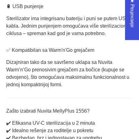
★ Рецензије
🔋 USB punjenje
Sterilizator ima integrisanu bateriju i puni se putem USB
kabla. Jednim punjenjem omogućava više sterilizacionih
ciklusa – spreman kad god je vama potrebno.
✅ Kompatibilan sa Warm'n'Go grejačem
Dizajniran tako da se savršeno uklapa sa Nuvita
Warm’n’Go prenosivim grejačem za bočice (kupuje se
odvojeno), što omogućava maksimalnu funkcionalnost u
jednoj kompaktnijoj formi.
Zašto izabrati Nuvita MellyPlus 1556?
✔️ Efikasna UV-C sterilizacija u 2 minuta
✔️ Idealno rešenje za roditelje u pokretu
✔️ Bezbedan, brz i jednostavan za upotrebu