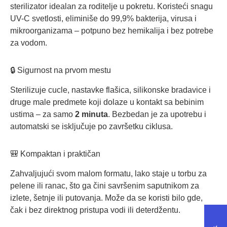
sterilizator idealan za roditelje u pokretu. Koristeći snagu
UV-C svetlosti, eliminiše do 99,9% bakterija, virusa i
mikroorganizama – potpuno bez hemikalija i bez potrebe
za vodom.
🔒 Sigurnost na prvom mestu
Sterilizuje cucle, nastavke flašica, silikonske bradavice i
druge male predmete koji dolaze u kontakt sa bebinim
ustima – za samo
2 minuta
. Bezbedan je za upotrebu i
automatski se isključuje po završetku ciklusa.
🎒 Kompaktan i praktičan
Zahvaljujući svom malom formatu, lako staje u torbu za
pelene ili ranac, što ga čini savršenim saputnikom za
izlete, šetnje ili putovanja. Može da se koristi bilo gde,
čak i bez direktnog pristupa vodi ili deterdžentu.