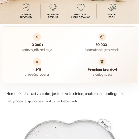
👶
📦
10.000+
50.000+
zadovoljnih roditelja
isporučenih proizvoda
⭐
🏆
4.9/5
Premium brendovi
prosečna ocena
iz celog sveta
Home
Jastuci za bebe, jastuci za trudnice, anatomske podloge
Babymoov ergonomski jastuk za bebe beli