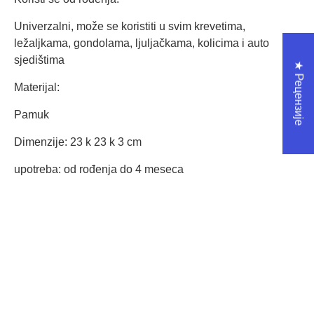
Univerzalni, može se koristiti u svim krevetima,
ležaljkama, gondolama, ljuljačkama, kolicima i auto
sjedištima
★ Рецензије
Materijal:
Pamuk
Dimenzije: 23 k 23 k 3 cm
upotreba: od rođenja do 4 meseca