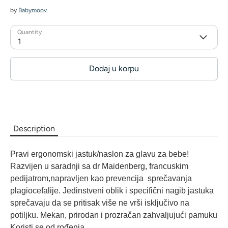
by
Babymoov
Quantity
1
Dodaj u korpu
Description
Pravi ergonomski jastuk/naslon za glavu za bebe!
Razvijen u saradnji sa dr Maidenberg, francuskim
pedijatrom,napravljen kao prevencija sprečavanja
plagiocefalije. Jedinstveni oblik i specifični nagib jastuka
sprečavaju da se pritisak više ne vrši isključivo na
potiljku. Mekan, prirodan i prozračan zahvaljujući pamuku
Koristi se od rođenja.