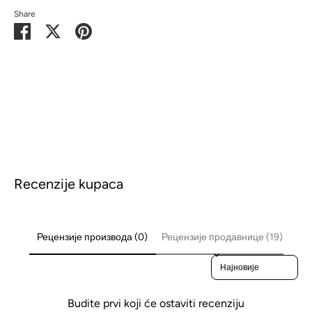
Share
Share
Share
Pin
on
on
it
Facebook
Twitter
Recenzije kupaca
Рецензије производа (0)
Рецензије продавнице (19)
Sort reviews by
Budite prvi koji će ostaviti recenziju