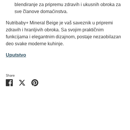
blendiranje za pripremu zdravih i ukusnih obroka za
sve članove domaćinstva.
Nutribaby+ Mineral Beige je vaš saveznik u pripremi
zdravih i hranljivih obroka. Sa svojim praktičnim
funkcijama i elegantnim dizajnom, postaje nezaobilazan
deo svake moderne kuhinje.
Uputstvo
Share
Share
Share
Pin
on
on
it
Facebook
Twitter