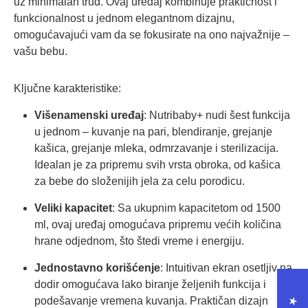
uz minimalan trud. Ovaj uređaj kombinuje praktičnost i
funkcionalnost u jednom elegantnom dizajnu,
omogućavajući vam da se fokusirate na ono najvažnije –
vašu bebu.
Ključne karakteristike:
Višenamenski uređaj
: Nutribaby+ nudi šest funkcija
u jednom – kuvanje na pari, blendiranje, grejanje
kašica, grejanje mleka, odmrzavanje i sterilizacija.
Idealan je za pripremu svih vrsta obroka, od kašica
za bebe do složenijih jela za celu porodicu.
Veliki kapacitet
: Sa ukupnim kapacitetom od 1500
ml, ovaj uređaj omogućava pripremu većih količina
hrane odjednom, što štedi vreme i energiju.
Jednostavno korišćenje
: Intuitivan ekran osetljiv na
dodir omogućava lako biranje željenih funkcija i
podešavanje vremena kuvanja. Praktičan dizajn