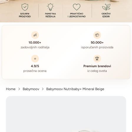
👶
📦
10.000+
50.000+
zadovoljnih roditelja
isporučenih proizvoda
⭐
🏆
4.9/5
Premium brendovi
prosečna ocena
iz celog sveta
Home
Babymoov
Babymoov Nutribaby+ Mineral Beige