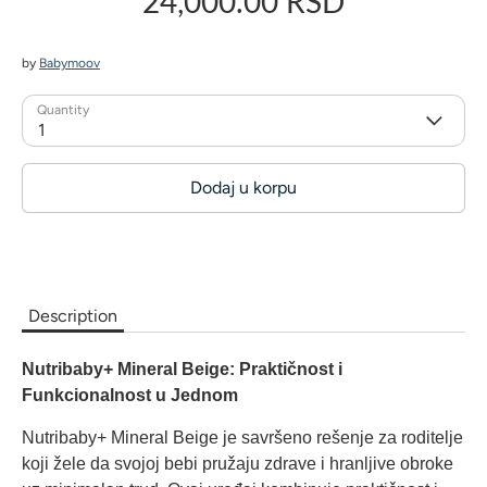
24,000.00 RSD
by
Babymoov
Quantity
1
Dodaj u korpu
Description
Nutribaby+ Mineral Beige: Praktičnost i
Funkcionalnost u Jednom
Nutribaby+ Mineral Beige je savršeno rešenje za roditelje
koji žele da svojoj bebi pružaju zdrave i hranljive obroke